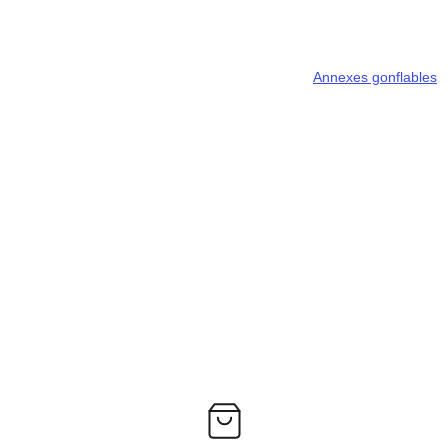
Accueil
Moteurs
Nos Bateaux Neufs
Annexes gonflables
A