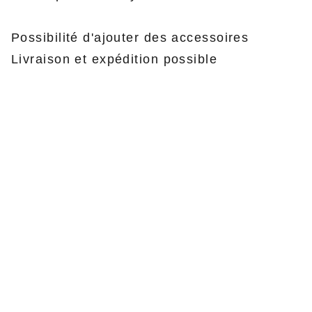
Possibilité d'ajouter des accessoires
Livraison et expédition possible
CMC Chantier Maritime du Crouesty
ZA du Redo
56640 Arzon
Ouvert du lundi au samedi
8h30-12h30, 14h00-19h00