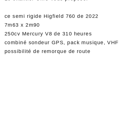
ce semi rigide Higfield 760 de 2022
7m63 x 2m90
250cv Mercury V8 de 310 heures
combiné sondeur GPS, pack musique, VHF
possibilité de remorque de route
CMC Chantier Maritime du Crouesty
ZA du Redo
56640 Arzon